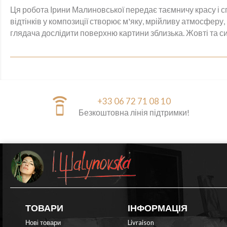
Ця робота Ірини Малиновської передає таємничу красу і с
відтінків у композиції створює м'яку, мрійливу атмосфер
глядача дослідити поверхню картини зблизька. Жовті та си
speaker_phone
+33 06 72 71 08 10
Безкоштовна лінія підтримки!
ТОВАРИ
ІНФОРМАЦІЯ
Нові товари
Livraison