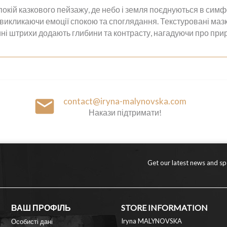
покій казкового пейзажу, де небо і земля поєднуються в симф
у, викликаючи емоції спокою та споглядання. Текстуровані ма
ні штрихи додають глибини та контрасту, нагадуючи про приро
email
contact@iryna-malynovska.com
Накази підтримати!
Get our latest news and spe
ВАШ ПРОФІЛЬ
STORE INFORMATION
Iryna MALYNOVSKA
Особисті дані