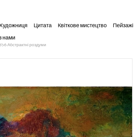
Художниця
Цитата
Квіткове мистецтво
Пейзажі
з нами
356 Абстрактні роздуми