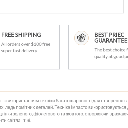
FREE SHIPPING
BEST PRIEC
GUARANTEE
All orders over $100 free
The best choice f
super fast delivery
quality at good p
і з використанням техніки багатошаровості для створення гл
ких, ледь помітних деталей. Техніка імпасто використовується
дтінки зеленого, фіолетового та жовтого, створюючи вражаюч
 світла і тіні.