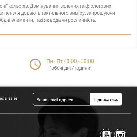
онії кольорів. Домінування зелених та фіолетових
зки пензля додають тактильного виміру, запрошуючи
дні елементи, такі як вода чи рослинність.
access_time
Пн - Пт / 8:00 - 18:00
Робочі дні / години!
cial sales