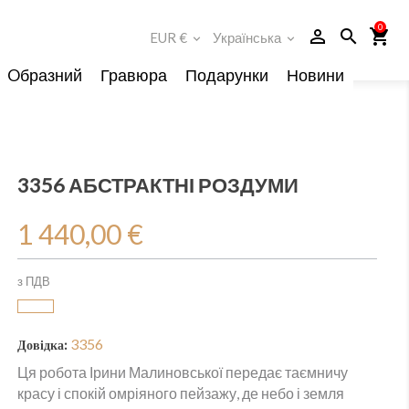
0
person_outline
search
shopping_cart
EUR €
Українська
expand_more
expand_more
Oбразний
Гравюра
Подарунки
Новини
3356 АБСТРАКТНІ РОЗДУМИ
1 440,00 €
з ПДВ
3356
Довідка:
Ця робота Ірини Малиновської передає таємничу
красу і спокій омріяного пейзажу, де небо і земля