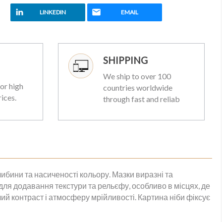
LINKEDIN
EMAIL
SHIPPING
We ship to over 100
or high
countries worldwide
rices.
through fast and reliab
ибини та насиченості кольору. Мазки виразні та
 для додавання текстури та рельєфу, особливо в місцях, де
ий контраст і атмосферу мрійливості. Картина ніби фіксує