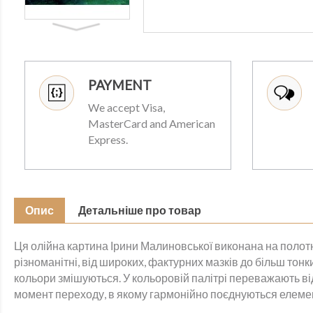
PAYMENT
We accept Visa,
MasterCard and American
Express.
Опис
Детальніше про товар
Ця олійна картина Ірини Малиновської виконана на полотн
різноманітні, від широких, фактурних мазків до більш тон
кольори змішуються. У кольоровій палітрі переважають ві
момент переходу, в якому гармонійно поєднуються елементи