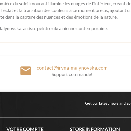
lumière du soleil mourant illumine les nuages de l'intérieur, créant 
l'éclat et la transition des couleurs à ce moment précis, ajoutant
iste dans la capture des nuances et des émotions de la nature.
Malynovska, artiste peintre ukrainienne contemporaine.
email
contact@iryna-malynovska.com
Support commande!
Get our latest news and spe
VOTRE COMPTE
STORE INFORMATION