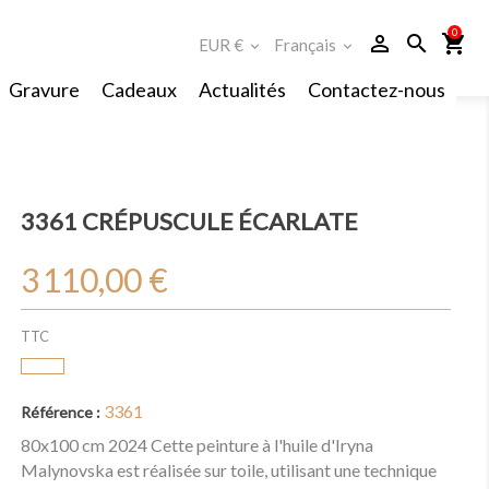
0
person_outline
search
shopping_cart
EUR €
Français
expand_more
expand_more
Gravure
Cadeaux
Actualités
Contactez-nous
3361 CRÉPUSCULE ÉCARLATE
3 110,00 €
TTC
3361
Référence :
80x100 cm 2024 Cette peinture à l'huile d'Iryna
Malynovska est réalisée sur toile, utilisant une technique