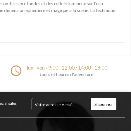
des ombres profondes et des reflets lumineux sur l'eau.
 une dimension éphémère et magique à la scène. La technique
access_time
lun - ven / 9:00 - 12:00 / 14:00 - 18:00
Jours et heures d'ouverture!
cial sales