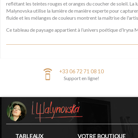
reflétant les teintes rouges et oranges du coucher de soleil. La 
Malynovska utilise la lumière de manière experte pour capturer 
fluide et les mélanges de couleurs montrent la maîtrise de l'art
Ce tableau de paysage appartient à l’univers poétique d’Iryna 
speaker_phone
+33 06 72 71 08 10
Support en ligne!
TABLEAUX
VOTRE BOUTIQUE