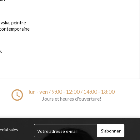
vska, peintre
 contemporaine
s
access_time
lun - ven / 9:00 - 12:00 / 14:00 - 18:00
Jours et heures d'ouverture!
cial sales