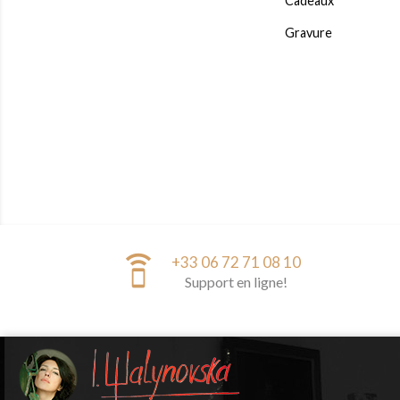
Cadeaux
Gravure
speaker_phone
+33 06 72 71 08 10
Support en ligne!