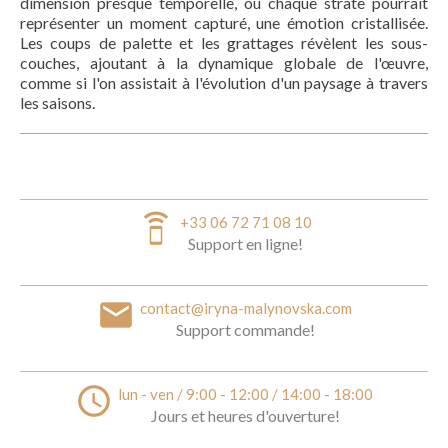
dimension presque temporelle, où chaque strate pourrait
représenter un moment capturé, une émotion cristallisée.
Les coups de palette et les grattages révèlent les sous-
couches, ajoutant à la dynamique globale de l'œuvre,
comme si l'on assistait à l'évolution d'un paysage à travers
les saisons.
speaker_phone
+33 06 72 71 08 10
Support en ligne!
email
contact@iryna-malynovska.com
Support commande!
access_time
lun - ven / 9:00 - 12:00 / 14:00 - 18:00
Jours et heures d'ouverture!