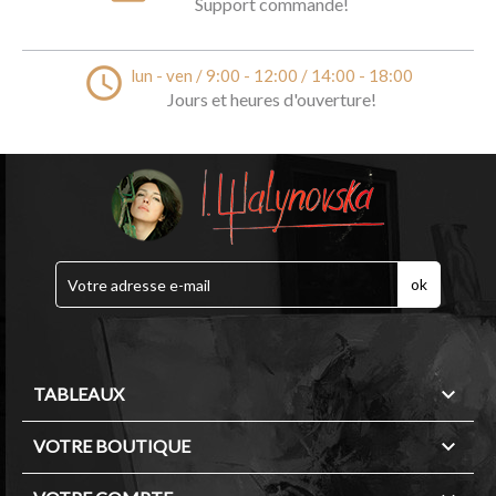
Support commande!
access_time
lun - ven / 9:00 - 12:00 / 14:00 - 18:00
Jours et heures d'ouverture!

TABLEAUX

VOTRE BOUTIQUE