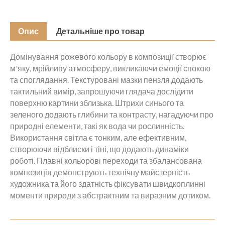
Опис
Детальніше про товар
Домінування рожевого кольору в композиції створює
м'яку, мрійливу атмосферу, викликаючи емоції спокою
та споглядання. Текстуровані мазки пензля додають
тактильний вимір, запрошуючи глядача дослідити
поверхню картини зблизька. Штрихи синього та
зеленого додають глибини та контрасту, нагадуючи про
природні елементи, такі як вода чи рослинність.
Використання світла є тонким, але ефективним,
створюючи відблиски і тіні, що додають динаміки
роботі. Плавні кольорові переходи та збалансована
композиція демонструють технічну майстерність
художника та його здатність фіксувати швидкоплинні
моменти природи з абстрактним та виразним дотиком.