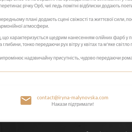
перетинає річку Орб, чиї ледь помітні відблиски додають поет
а передньому плані додають сцені свіжості та життєвої сили,
гармонійної атмосфери.
, що характеризується щедрим нанесенням олійних фарб у по
глибини, тонко передаючи рух вітру у квітах та м'яке світло
випромінює надзвичайну присутність, чудово передаючи роман
email
contact@iryna-malynovska.com
Накази підтримати!