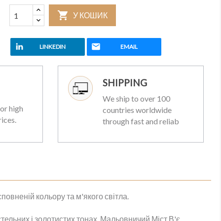

У КОШИК
LINKEDIN
EMAIL
SHIPPING
We ship to over 100
or high
countries worldwide
rices.
through fast and reliab
сповненій кольору та м'якого світла.
ельних і золотистих тонах. Мальовничий Міст В'є,