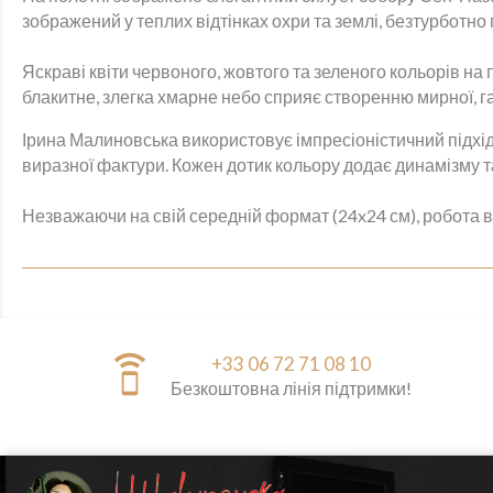
зображений у теплих відтінках охри та землі, безтурботно 
Яскраві квіти червоного, жовтого та зеленого кольорів н
блакитне, злегка хмарне небо сприяє створенню мирної, 
Ірина Малиновська використовує імпресіоністичний підхід
виразної фактури. Кожен дотик кольору додає динамізму та 
Незважаючи на свій середній формат (24x24 см), робота 
speaker_phone
+33 06 72 71 08 10
Безкоштовна лінія підтримки!