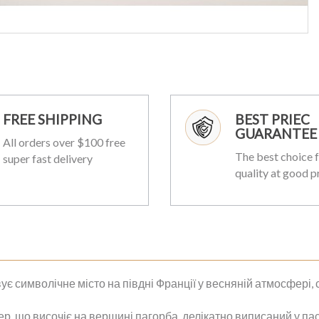
FREE SHIPPING
BEST PRIEC
GUARANTEE
All orders over $100 free
The best choice f
super fast delivery
quality at good p
ує символічне місто на півдні Франції у весняній атмосфері, 
, що височіє на вершині пагорба, делікатно виписаний у паст