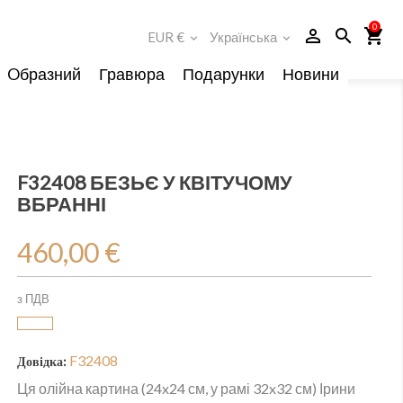
0
person_outline
search
shopping_cart
EUR €
Українська
expand_more
expand_more
Oбразний
Гравюра
Подарунки
Новини
F32408 БЕЗЬЄ У КВІТУЧОМУ
ВБРАННІ
460,00 €
з ПДВ
F32408
Довідка:
Ця олійна картина (24x24 см, у рамі 32x32 см) Ірини