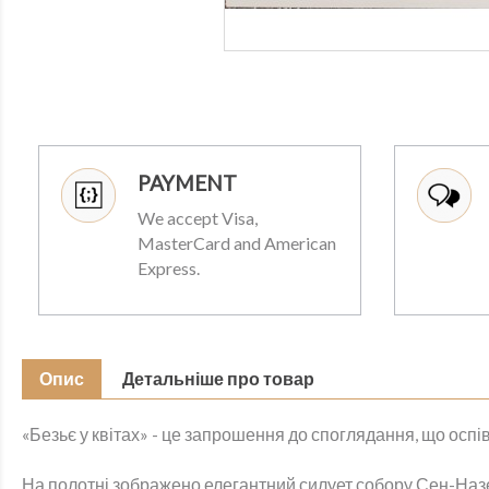
PAYMENT
We accept Visa,
MasterCard and American
Express.
Опис
Детальніше про товар
«Безьє у квітах» - це запрошення до споглядання, що оспів
На полотні зображено елегантний силует собору Сен-Назер