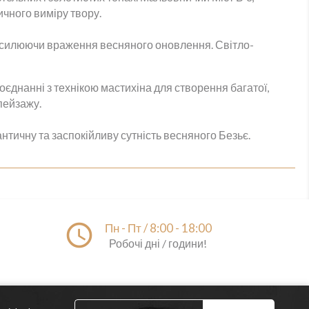
ичного виміру твору.
 посилюючи враження весняного оновлення. Світло-
єднанні з технікою мастихіна для створення багатої,
 пейзажу.
тичну та заспокійливу сутність весняного Безьє.
access_time
Пн - Пт / 8:00 - 18:00
Робочі дні / години!