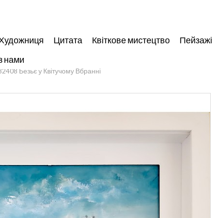
Художниця
Цитата
Квіткове мистецтво
Пейзажі
з нами
32408 Безьє у Квітучому Вбранні