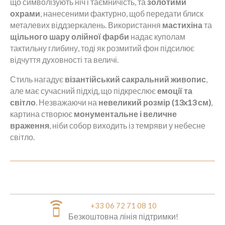
що символізують ніч і таємничість, та
золотими
охрами
, нанесеними фактурно, щоб передати блиск
металевих віддзеркалень. Використання
мастихіна
та
щільного шару олійної фарби
надає куполам
тактильну глибину, тоді як розмитий фон підсилює
відчуття духовності та величі.
Стиль нагадує
візантійський сакральний живопис
,
але має сучасний підхід, що підкреслює
емоції та
світло
. Незважаючи на
невеликий розмір (13x13 см)
,
картина створює
монументальне і величне
враження
, ніби собор виходить із темряви у небесне
світло.
speaker_phone
+33 06 72 71 08 10
Безкоштовна лінія підтримки!