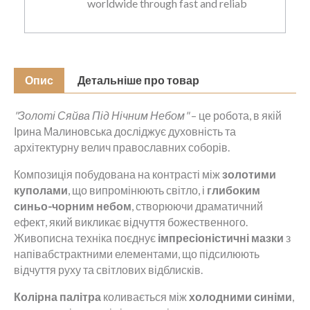
worldwide through fast and reliab
Опис
Детальніше про товар
"Золоті Сяйва Під Нічним Небом"
– це робота, в якій
Ірина Малиновська досліджує духовність та
архітектурну велич православних соборів.
Композиція побудована на контрасті між
золотими
куполами
, що випромінюють світло, і
глибоким
синьо-чорним небом
, створюючи драматичний
ефект, який викликає відчуття божественного.
Живописна техніка поєднує
імпресіоністичні мазки
з
напівабстрактними елементами, що підсилюють
відчуття руху та світлових відблисків.
Колірна палітра
коливається між
холодними синіми
,