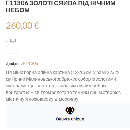
F11306 ЗОЛОТІ СЯЙВА ПІД НІЧНИМ
НЕБОМ
260,00 €
з ПДВ
F11306
Довідка:
Ця мініатюрна олійна картина (13x13 см, у рамі 22x22
см) Ірини Малиновської зображує собор із золотими
куполами, що сяють під глибоким нічним небом.
Контраст між світлом золота та темним синім створює
містичну й позачасову атмосферу.