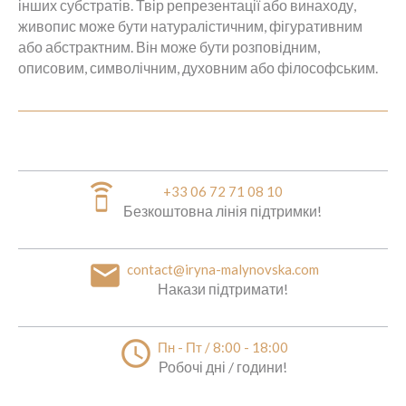
інших субстратів. Твір репрезентації або винаходу,
живопис може бути натуралістичним, фігуративним
або абстрактним. Він може бути розповідним,
описовим, символічним, духовним або філософським.
speaker_phone
+33 06 72 71 08 10
Безкоштовна лінія підтримки!
email
contact@iryna-malynovska.com
Накази підтримати!
access_time
Пн - Пт / 8:00 - 18:00
Робочі дні / години!