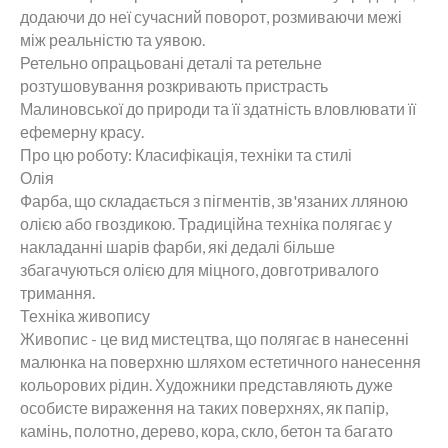
додаючи до неї сучасний поворот, розмиваючи межі
між реальністю та уявою.
Ретельно опрацьовані деталі та ретельне
розтушовування розкривають пристрасть
Малиновської до природи та її здатність вловлювати її
ефемерну красу.
Про цю роботу: Класифікація, техніки та стилі
Олія
Фарба, що складається з пігментів, зв'язаних лляною
олією або гвоздикою. Традиційна техніка полягає у
накладанні шарів фарби, які дедалі більше
збагачуються олією для міцного, довготривалого
тримання.
Техніка живопису
Живопис - це вид мистецтва, що полягає в нанесенні
малюнка на поверхню шляхом естетичного нанесення
кольорових рідин. Художники представляють дуже
особисте вираження на таких поверхнях, як папір,
камінь, полотно, дерево, кора, скло, бетон та багато