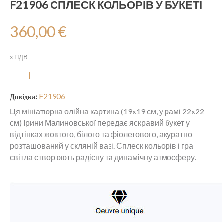
F21906 СПЛЕСК КОЛЬОРІВ У БУКЕТІ
360,00 €
з ПДВ
F21906
Довідка:
Ця мініатюрна олійна картина (19x19 см, у рамі 22x22
см) Ірини Малиновської передає яскравий букет у
відтінках жовтого, білого та фіолетового, акуратно
розташований у скляній вазі. Сплеск кольорів і гра
світла створюють радісну та динамічну атмосферу.