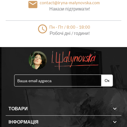
email
contact@iryna-malynovska.com
Накази підтримати!
access_time
Пн - Пт / 8:00 - 18:00
Робочі дні / години!

ТОВАРИ

ІНФОРМАЦІЯ