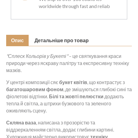
worldwide through fast and reliab
Опис
Детальніше про товар
"Сплеск Кольорів у Букеті"
– це святкування краси
природи через яскраву палітру та експресивну техніку
мазків.
У центрі композиції сяє
букет квітів
, що контрастує з
багатошаровим фоном
, де змішуються глибокі сині та
фіолетові відтінки.
Білі та жовті пелюстки
додають
тепла й світла, а штрихи бузкового та зеленого
оживляють сцену.
Скляна ваза
, написана з прозорістю та
віддзеркаленням світла, додає глибини картині.
Художниця майстерно використовує
техніку