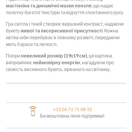
мастихіна та динамічні мазки пензля
, що надає
полотну багатої текстури та відчуття спонтанного руху.
Гра світла і тіней створює виразний контраст, надаючи
букету
живої та експресивної присутності
. Кожна
квітка ніби перебуває в повному розквіті, передаючи
мить її краси та легкості.
Попри
невеликий розмір (19x19 см)
, ця картина
випромінює
неймовірну енергію
, нагадуючи про
свіжість весняного букета, зірваного на світанку.
speaker_phone
+33 06 72 71 08 10
Безкоштовна лінія підтримки!