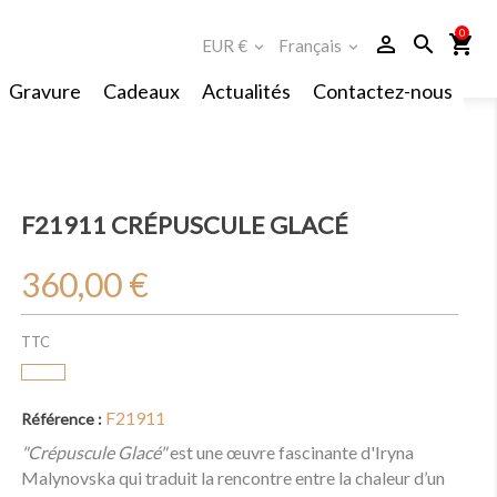
0
person_outline
search
shopping_cart
EUR €
Français
expand_more
expand_more
Gravure
Cadeaux
Actualités
Contactez-nous
F21911 CRÉPUSCULE GLACÉ
360,00 €
TTC
F21911
Référence :
"Crépuscule Glacé"
est une œuvre fascinante d'Iryna
Malynovska qui traduit la rencontre entre la chaleur d’un