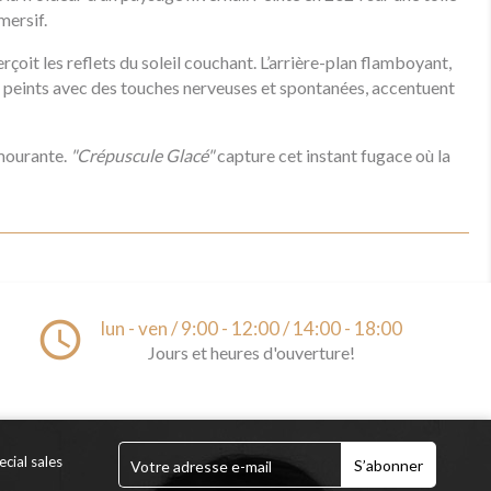
mersif.
çoit les reflets du soleil couchant. L’arrière-plan flamboyant,
es, peints avec des touches nerveuses et spontanées, accentuent
 mourante.
"Crépuscule Glacé"
capture cet instant fugace où la
access_time
lun - ven / 9:00 - 12:00 / 14:00 - 18:00
Jours et heures d'ouverture!
cial sales