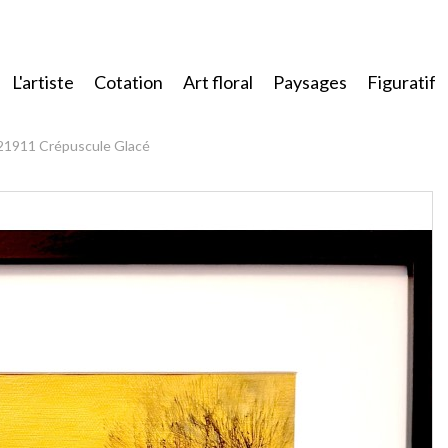
L'artiste
Cotation
Art floral
Paysages
Figuratif
21911 Crépuscule Glacé