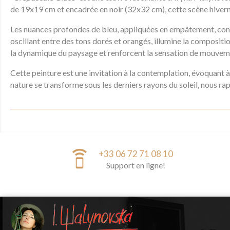
de 19x19 cm et encadrée en noir (32x32 cm), cette scène hiverna
Les nuances profondes de bleu, appliquées en empâtement, confère
oscillant entre des tons dorés et orangés, illumine la compositi
la dynamique du paysage et renforcent la sensation de mouvem
Cette peinture est une invitation à la contemplation, évoquant à 
nature se transforme sous les derniers rayons du soleil, nous 
speaker_phone
+33 06 72 71 08 10
Support en ligne!