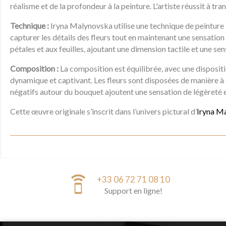
réalisme et de la profondeur à la peinture. L'artiste réussit à t
Technique :
Iryna Malynovska utilise une technique de peinture à 
capturer les détails des fleurs tout en maintenant une sensati
pétales et aux feuilles, ajoutant une dimension tactile et une se
Composition :
La composition est équilibrée, avec une dispositio
dynamique et captivant. Les fleurs sont disposées de manière à 
négatifs autour du bouquet ajoutent une sensation de légèreté e
Cette œuvre originale s’inscrit dans l’univers pictural d’
Iryna Ma
speaker_phone
+33 06 72 71 08 10
Support en ligne!