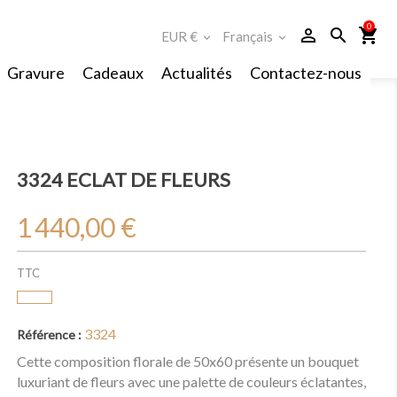
0
person_outline
search
shopping_cart
EUR €
Français
expand_more
expand_more
Gravure
Cadeaux
Actualités
Contactez-nous
3324 ECLAT DE FLEURS
1 440,00 €
TTC
3324
Référence :
Cette composition florale de 50x60 présente un bouquet
luxuriant de fleurs avec une palette de couleurs éclatantes,