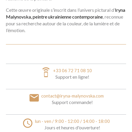
Cette œuvre originale s’inscrit dans l’univers pictural d’
Iryna
Malynovska, peintre ukrainienne contemporaine
, reconnue
pour sa recherche autour de la couleur, de la lumière et de
l’émotion.
speaker_phone
+33 06 72 71 08 10
Support en ligne!
email
contact@iryna-malynovska.com
Support commande!
access_time
lun - ven / 9:00 - 12:00 / 14:00 - 18:00
Jours et heures d'ouverture!