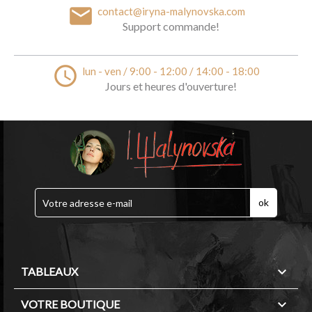
email
contact@iryna-malynovska.com
Support commande!
access_time
lun - ven / 9:00 - 12:00 / 14:00 - 18:00
Jours et heures d'ouverture!

TABLEAUX

VOTRE BOUTIQUE