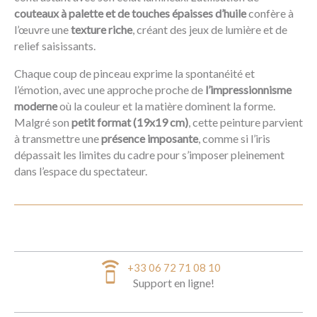
couteaux à palette et de touches épaisses d’huile
confère à
l’œuvre une
texture riche
, créant des jeux de lumière et de
relief saisissants.
Chaque coup de pinceau exprime la spontanéité et
l’émotion, avec une approche proche de
l’impressionnisme
moderne
où la couleur et la matière dominent la forme.
Malgré son
petit format (19x19 cm)
, cette peinture parvient
à transmettre une
présence imposante
, comme si l’iris
dépassait les limites du cadre pour s’imposer pleinement
dans l’espace du spectateur.
speaker_phone
+33 06 72 71 08 10
Support en ligne!